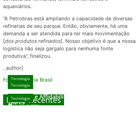
aquaviários.
“A Petrobras está ampliando a capacidade de diversas
refinarias de seu parque. Então, obviamente, há uma
demanda a ser atendida para ter mais movimentação
[
dos produtos refinados
]. Nosso objetivo é que a nossa
logística não seja gargalo para nenhuma fonte
produtiva”, finalizou.
, author]
Tecnologia
Fonte: Agencia Brasil
Tecnologia
Unlock Exclusive Rewards at The Big Dog
House
Sicurezza e Affidabilità di Mr Nulls Wicked
Posts Recentes
Tecnologia
Tecnologia
Wares
agosto 3, 2026
Trustworthiness in Plinko Gamble Platforms
Pierwsze kroki w grach online – przewodnik
agosto 3, 2026
dla nowicjuszy
agosto 2, 2026
julho 30, 2026