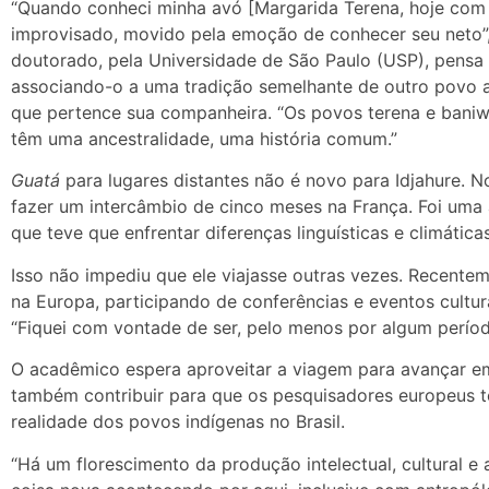
“Quando conheci minha avó [Margarida Terena, hoje com 
improvisado, movido pela emoção de conhecer seu neto”, 
doutorado, pela Universidade de São Paulo (USP), pensa 
associando-o a uma tradição semelhante de outro povo a
que pertence sua companheira. “Os povos terena e baniwa
têm uma ancestralidade, uma história comum.”
Guatá
para lugares distantes não é novo para Idjahure. 
fazer um intercâmbio de cinco meses na França. Foi uma 
que teve que enfrentar diferenças linguísticas e climáticas
Isso não impediu que ele viajasse outras vezes. Recente
na Europa, participando de conferências e eventos cultur
“Fiquei com vontade de ser, pelo menos por algum período,
O acadêmico espera aproveitar a viagem para avançar em
também contribuir para que os pesquisadores europeus
realidade dos povos indígenas no Brasil.
“Há um florescimento da produção intelectual, cultural e