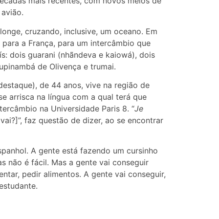
écadas mais recentes, com novos meios de
 avião.
longe, cruzando, inclusive, um oceano. Em
o para a França, para um intercâmbio que
s: dois guarani (nhãndeva e kaiowá), dois
tupinambá de Olivença e trumai.
destaque), de 44 anos, vive na região de
se arrisca na língua com a qual terá que
tercâmbio na Universidade Paris 8. “
Je
i?]”, faz questão de dizer, ao se encontrar
panhol. A gente está fazendo um cursinho
s não é fácil. Mas a gente vai conseguir
ntar, pedir alimentos. A gente vai conseguir,
 estudante.