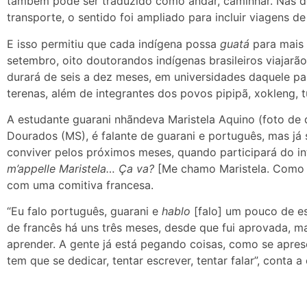
também pode ser traduzido como andar, caminhar. Nas d
transporte, o sentido foi ampliado para incluir viagens de
E isso permitiu que cada indígena possa
guatá
para mais 
setembro, oito doutorandos indígenas brasileiros viajarã
durará de seis a dez meses, em universidades daquele paí
terenas, além de integrantes dos povos pipipã, xokleng, 
A estudante guarani nhãndeva Maristela Aquino (foto de 
Dourados (MS), é falante de guarani e português, mas já 
conviver pelos próximos meses, quando participará do in
m’appelle Maristela… Ça va?
[Me chamo Maristela. Como va
com uma comitiva francesa.
“Eu falo português, guarani e
hablo
[falo] um pouco de es
de francês há uns três meses, desde que fui aprovada, ma
aprender. A gente já está pegando coisas, como se aprese
tem que se dedicar, tentar escrever, tentar falar”, conta a