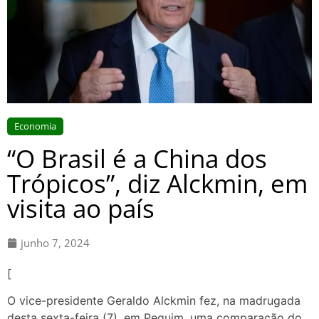
Economia
“O Brasil é a China dos
Trópicos”, diz Alckmin, em
visita ao país
junho 7, 2024
[
O vice-presidente Geraldo Alckmin fez, na madrugada
desta sexta-feira (7), em Pequim, uma comparação do