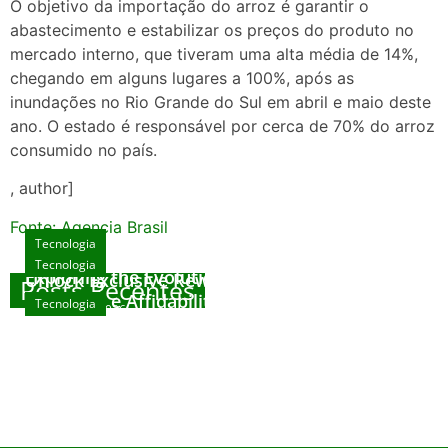
O objetivo da importação do arroz é garantir o
abastecimento e estabilizar os preços do produto no
mercado interno, que tiveram uma alta média de 14%,
chegando em alguns lugares a 100%, após as
inundações no Rio Grande do Sul em abril e maio deste
ano. O estado é responsável por cerca de 70% do arroz
consumido no país.
, author]
Fonte: Agencia Brasil
Tecnologia
Tecnologia
Tecnologia
Exploring the Evolution of Online Slot Games
Unlock Exclusive Rewards at The Big Dog
Posts Recentes
House
Sicurezza e Affidabilità di Mr Nulls Wicked
Tecnologia
agosto 7, 2026
Wares
agosto 3, 2026
Trustworthiness in Plinko Gamble Platforms
agosto 3, 2026
agosto 2, 2026