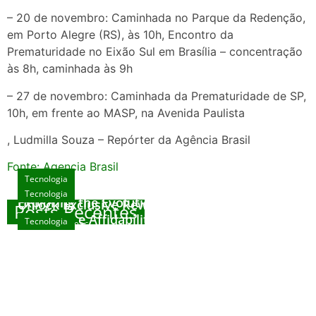
– 20 de novembro: Caminhada no Parque da Redenção,
em Porto Alegre (RS), às 10h, Encontro da
Prematuridade no Eixão Sul em Brasília – concentração
às 8h, caminhada às 9h
– 27 de novembro: Caminhada da Prematuridade de SP,
10h, em frente ao MASP, na Avenida Paulista
, Ludmilla Souza – Repórter da Agência Brasil
Fonte: Agencia Brasil
Tecnologia
Tecnologia
Tecnologia
Exploring the Evolution of Online Slot Games
Unlock Exclusive Rewards at The Big Dog
Posts Recentes
House
Sicurezza e Affidabilità di Mr Nulls Wicked
Tecnologia
agosto 7, 2026
Wares
agosto 3, 2026
Trustworthiness in Plinko Gamble Platforms
agosto 3, 2026
agosto 2, 2026