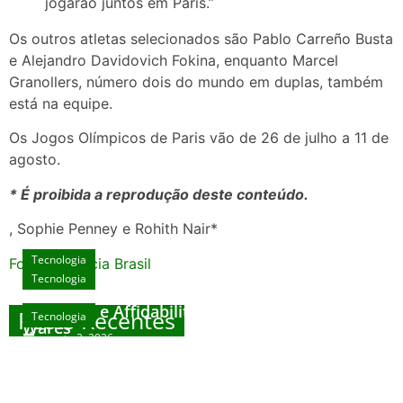
jogarão juntos em Paris.”
Os outros atletas selecionados são Pablo Carreño Busta
e Alejandro Davidovich Fokina, enquanto Marcel
Granollers, número dois do mundo em duplas, também
está na equipe.
Os Jogos Olímpicos de Paris vão de 26 de julho a 11 de
agosto.
* É proibida a reprodução deste conteúdo.
, Sophie Penney e Rohith Nair*
Tecnologia
Fonte: Agencia Brasil
Tecnologia
Unlock Exclusive Rewards at The Big Dog
House
Sicurezza e Affidabilità di Mr Nulls Wicked
Posts Recentes
Tecnologia
Tecnologia
Wares
agosto 3, 2026
Trustworthiness in Plinko Gamble Platforms
Pierwsze kroki w grach online – przewodnik
agosto 3, 2026
dla nowicjuszy
agosto 2, 2026
julho 30, 2026