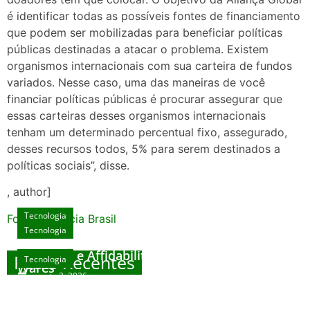
é identificar todas as possíveis fontes de financiamento
que podem ser mobilizadas para beneficiar políticas
públicas destinadas a atacar o problema. Existem
organismos internacionais com sua carteira de fundos
variados. Nesse caso, uma das maneiras de você
financiar políticas públicas é procurar assegurar que
essas carteiras desses organismos internacionais
tenham um determinado percentual fixo, assegurado,
desses recursos todos, 5% para serem destinados a
políticas sociais”, disse.
, author]
Tecnologia
Fonte: Agencia Brasil
Tecnologia
Unlock Exclusive Rewards at The Big Dog
House
Sicurezza e Affidabilità di Mr Nulls Wicked
Posts Recentes
Tecnologia
Tecnologia
Wares
agosto 3, 2026
Trustworthiness in Plinko Gamble Platforms
Pierwsze kroki w grach online – przewodnik
agosto 3, 2026
dla nowicjuszy
agosto 2, 2026