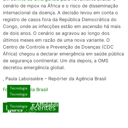
cenário de mpox na África e o risco de disseminação
internacional da doença. A decisão levou em conta o
registro de casos fora da República Democrática do
Congo, onde as infecções estão em ascensão há mais
de dois anos. O cenário se agravou ao longo dos
últimos meses em razão de uma nova variante. O
Centro de Controle e Prevenção de Doenças (CDC
África) chegou a declarar emergência em saúde pública
de segurança continental. Um dia depois, a OMS
decretou emergência global.
, Paula Laboissière – Repórter da Agência Brasil
Tecnologia
Fonte: Agencia Brasil
Tecnologia
Unlock Exclusive Rewards at The Big Dog
House
Sicurezza e Affidabilità di Mr Nulls Wicked
Posts Recentes
Tecnologia
Tecnologia
Wares
agosto 3, 2026
Trustworthiness in Plinko Gamble Platforms
Pierwsze kroki w grach online – przewodnik
agosto 3, 2026
dla nowicjuszy
agosto 2, 2026