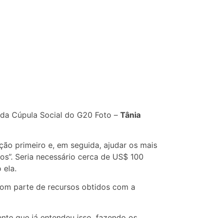
o da Cúpula Social do G20 Foto –
Tânia
ição primeiro e, em seguida, ajudar os mais
os”. Seria necessário cerca de US$ 100
 ela.
com parte de recursos obtidos com a
ente que já entendeu isso, fazendo os