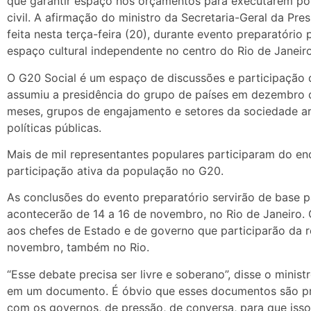
que garantir espaço nos orçamentos para executarem pol
civil. A afirmação do ministro da Secretaria-Geral da Pre
feita nesta terça-feira (20), durante evento preparatório
espaço cultural independente no centro do Rio de Janeiro
O G20 Social é um espaço de discussões e participação da
assumiu a presidência do grupo de países em dezembro 
meses, grupos de engajamento e setores da sociedade art
políticas públicas.
Mais de mil representantes populares participaram do enc
participação ativa da população no G20.
As conclusões do evento preparatório servirão de base p
acontecerão de 14 a 16 de novembro, no Rio de Janeiro. 
aos chefes de Estado e de governo que participarão da r
novembro, também no Rio.
“Esse debate precisa ser livre e soberano”, disse o minist
em um documento. É óbvio que esses documentos são pr
com os governos, de pressão, de conversa, para que isso 