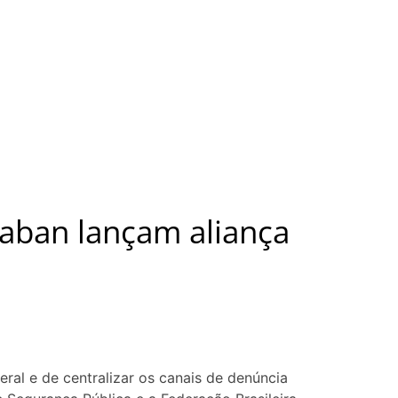
braban lançam aliança
ral e de centralizar os canais de denúncia