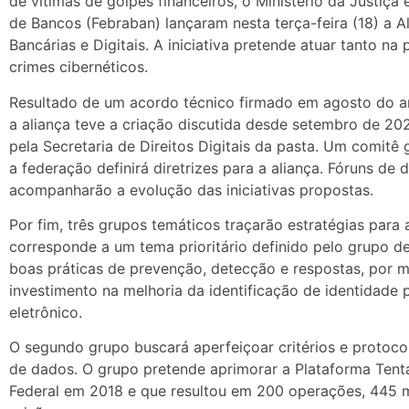
de vítimas de golpes financeiros, o Ministério da Justiça
de Bancos (Febraban) lançaram nesta terça-feira (18) a 
Bancárias e Digitais. A iniciativa pretende atuar tanto 
crimes cibernéticos.
Resultado de um acordo técnico firmado em agosto do an
a aliança teve a criação discutida desde setembro de 2
pela Secretaria de Direitos Digitais da pasta. Um comitê 
a federação definirá diretrizes para a aliança. Fóruns de 
acompanharão a evolução das iniciativas propostas.
Por fim, três grupos temáticos traçarão estratégias para
corresponde a um tema prioritário definido pelo grupo d
boas práticas de prevenção, detecção e respostas, por 
investimento na melhoria da identificação de identidade 
eletrônico.
O segundo grupo buscará aperfeiçoar critérios e protoc
de dados. O grupo pretende aprimorar a Plataforma Tentác
Federal em 2018 e que resultou em 200 operações, 445