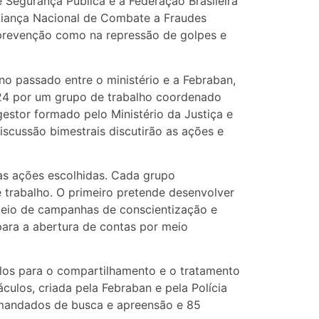
 e Segurança Pública e a Federação Brasileira
Aliança Nacional de Combate a Fraudes
na prevenção como na repressão de golpes e
o passado entre o ministério e a Febraban,
024 por um grupo de trabalho coordenado
gestor formado pelo Ministério da Justiça e
discussão bimestrais discutirão as ações e
 as ações escolhidas. Cada grupo
e trabalho. O primeiro pretende desenvolver
meio de campanhas de conscientização e
para a abertura de contas por meio
olos para o compartilhamento e o tratamento
ulos, criada pela Febraban e pela Polícia
 mandados de busca e apreensão e 85