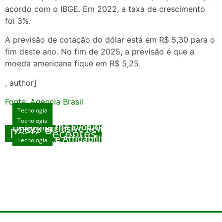
acordo com o IBGE. Em 2022, a taxa de crescimento
foi 3%.
A previsão de cotação do dólar está em R$ 5,30 para o
fim deste ano. No fim de 2025, a previsão é que a
moeda americana fique em R$ 5,25.
, author]
Fonte: Agencia Brasil
Tecnologia
Tecnologia
Tecnologia
Exploring the Evolution of Online Slot Games
Unlock Exclusive Rewards at The Big Dog
Posts Recentes
House
Sicurezza e Affidabilità di Mr Nulls Wicked
Tecnologia
agosto 7, 2026
Wares
agosto 3, 2026
Trustworthiness in Plinko Gamble Platforms
agosto 3, 2026
agosto 2, 2026