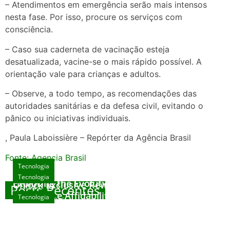
– Atendimentos em emergência serão mais intensos
nesta fase. Por isso, procure os serviços com
consciência.
– Caso sua caderneta de vacinação esteja
desatualizada, vacine-se o mais rápido possível. A
orientação vale para crianças e adultos.
– Observe, a todo tempo, as recomendações das
autoridades sanitárias e da defesa civil, evitando o
pânico ou iniciativas individuais.
, Paula Laboissière – Repórter da Agência Brasil
Fonte: Agencia Brasil
Tecnologia
Tecnologia
Tecnologia
Exploring the Evolution of Online Slot Games
Unlock Exclusive Rewards at The Big Dog
Posts Recentes
House
Sicurezza e Affidabilità di Mr Nulls Wicked
Tecnologia
agosto 7, 2026
Wares
agosto 3, 2026
Trustworthiness in Plinko Gamble Platforms
agosto 3, 2026