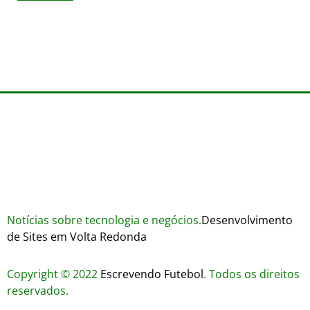
Wares
agosto 3, 2026
Trustworthiness in Plinko Gamble Platforms
agosto 3, 2026
agosto 2, 2026
Notícias sobre tecnologia e negócios.
Desenvolvimento
de Sites em Volta Redonda
Copyright © 2022
Escrevendo Futebol
. Todos os direitos
reservados.