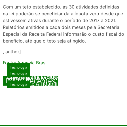
Com um teto estabelecido, as 30 atividades definidas
na lei poderão se beneficiar da alíquota zero desde que
estivessem ativas durante o período de 2017 a 2021.
Relatórios emitidos a cada dois meses pela Secretaria
Especial da Receita Federal informarão o custo fiscal do
benefício, até que o teto seja atingido.
, author]
Fonte: Agencia Brasil
Tecnologia
Tecnologia
Tecnologia
Exploring the Evolution of Online Slot Games
Unlock Exclusive Rewards at The Big Dog
Posts Recentes
House
Sicurezza e Affidabilità di Mr Nulls Wicked
Tecnologia
agosto 7, 2026
Wares
agosto 3, 2026
Trustworthiness in Plinko Gamble Platforms
agosto 3, 2026
agosto 2, 2026