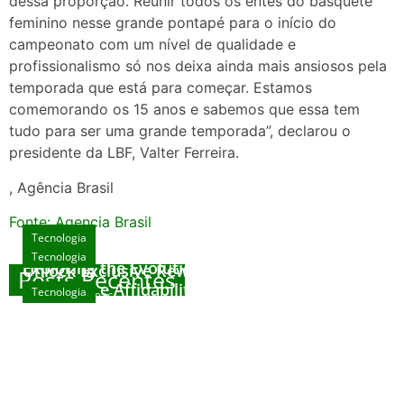
dessa proporção. Reunir todos os entes do basquete
feminino nesse grande pontapé para o início do
campeonato com um nível de qualidade e
profissionalismo só nos deixa ainda mais ansiosos pela
temporada que está para começar. Estamos
comemorando os 15 anos e sabemos que essa tem
tudo para ser uma grande temporada”, declarou o
presidente da LBF, Valter Ferreira.
, Agência Brasil
Fonte: Agencia Brasil
Tecnologia
Tecnologia
Tecnologia
Exploring the Evolution of Online Slot Games
Unlock Exclusive Rewards at The Big Dog
Posts Recentes
House
Sicurezza e Affidabilità di Mr Nulls Wicked
Tecnologia
agosto 7, 2026
Wares
agosto 3, 2026
Trustworthiness in Plinko Gamble Platforms
agosto 3, 2026
agosto 2, 2026