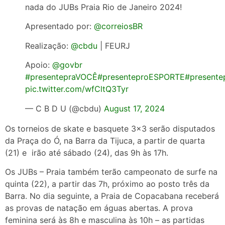
nada do JUBs Praia Rio de Janeiro 2024!
Apresentado por:
@correiosBR
Realização:
@cbdu
| FEURJ
Apoio:
@govbr
#presentepraVOCÊ
#presenteproESPORTE
#present
pic.twitter.com/wfCltQ3Tyr
— C B D U (@cbdu)
August 17, 2024
Os torneios de skate e basquete 3×3 serão disputados
da Praça do Ó, na Barra da Tijuca, a partir de quarta
(21) e irão até sábado (24), das 9h às 17h.
Os JUBs – Praia também terão campeonato de surfe na
quinta (22), a partir das 7h, próximo ao posto três da
Barra. No dia seguinte, a Praia de Copacabana receberá
as provas de natação em águas abertas. A prova
feminina será às 8h e masculina às 10h – as partidas