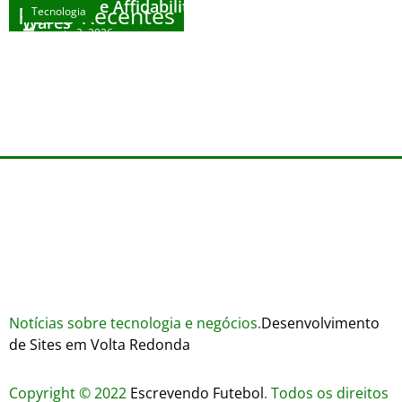
House
Sicurezza e Affidabilità di Mr Nulls Wicked
Posts Recentes
Tecnologia
Tecnologia
Wares
agosto 3, 2026
Trustworthiness in Plinko Gamble Platforms
Pierwsze kroki w grach online – przewodnik
agosto 3, 2026
dla nowicjuszy
agosto 2, 2026
julho 30, 2026
Notícias sobre tecnologia e negócios.
Desenvolvimento
de Sites em Volta Redonda
Copyright © 2022
Escrevendo Futebol
. Todos os direitos