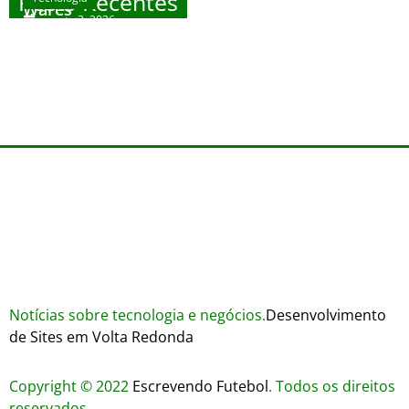
Posts Recentes
Wares
agosto 3, 2026
Trustworthiness in Plinko Gamble Platforms
Pierwsze kroki w grach online – przewodnik
agosto 3, 2026
dla nowicjuszy
agosto 2, 2026
julho 30, 2026
Notícias sobre tecnologia e negócios.
Desenvolvimento
de Sites em Volta Redonda
Copyright © 2022
Escrevendo Futebol
. Todos os direitos
reservados.