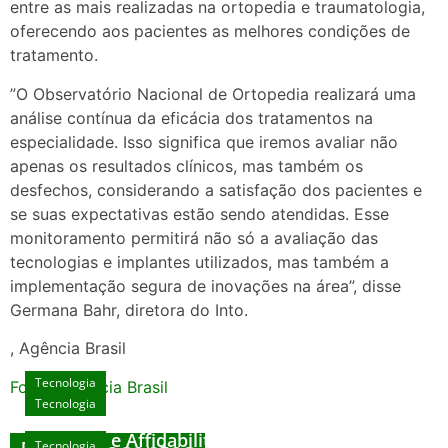
entre as mais realizadas na ortopedia e traumatologia,
oferecendo aos pacientes as melhores condições de
tratamento.
”O Observatório Nacional de Ortopedia realizará uma
análise contínua da eficácia dos tratamentos na
especialidade. Isso significa que iremos avaliar não
apenas os resultados clínicos, mas também os
desfechos, considerando a satisfação dos pacientes e
se suas expectativas estão sendo atendidas. Esse
monitoramento permitirá não só a avaliação das
tecnologias e implantes utilizados, mas também a
implementação segura de inovações na área”, disse
Germana Bahr, diretora do Into.
, Agência Brasil
Tecnologia
Fonte: Agencia Brasil
Tecnologia
Unlock Exclusive Rewards at The Big Dog
House
Sicurezza e Affidabilità di Mr Nulls Wicked
Tecnologia
Tecnologia