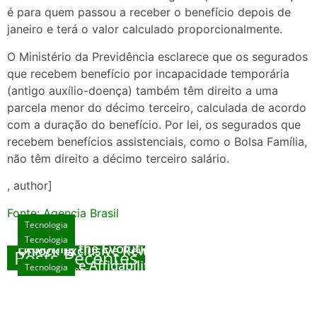
é para quem passou a receber o benefício depois de
janeiro e terá o valor calculado proporcionalmente.
O Ministério da Previdência esclarece que os segurados
que recebem benefício por incapacidade temporária
(antigo auxílio-doença) também têm direito a uma
parcela menor do décimo terceiro, calculada de acordo
com a duração do benefício. Por lei, os segurados que
recebem benefícios assistenciais, como o Bolsa Família,
não têm direito a décimo terceiro salário.
, author]
Fonte: Agencia Brasil
Tecnologia
Tecnologia
Tecnologia
Exploring the Evolution of Online Slot Games
Unlock Exclusive Rewards at The Big Dog
Posts Recentes
House
Sicurezza e Affidabilità di Mr Nulls Wicked
Tecnologia
agosto 7, 2026
Wares
agosto 3, 2026
Trustworthiness in Plinko Gamble Platforms
agosto 3, 2026
agosto 2, 2026