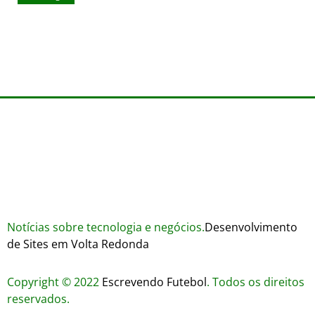
Wares
agosto 3, 2026
Trustworthiness in Plinko Gamble Platforms
agosto 3, 2026
agosto 2, 2026
Notícias sobre tecnologia e negócios.
Desenvolvimento
de Sites em Volta Redonda
Copyright © 2022
Escrevendo Futebol
. Todos os direitos
reservados.