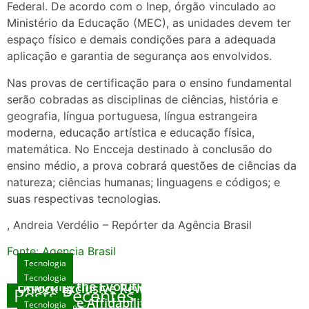
Federal. De acordo com o Inep, órgão vinculado ao
Ministério da Educação (MEC), as unidades devem ter
espaço físico e demais condições para a adequada
aplicação e garantia de segurança aos envolvidos.
Nas provas de certificação para o ensino fundamental
serão cobradas as disciplinas de ciências, história e
geografia, língua portuguesa, língua estrangeira
moderna, educação artística e educação física,
matemática. No Encceja destinado à conclusão do
ensino médio, a prova cobrará questões de ciências da
natureza; ciências humanas; linguagens e códigos; e
suas respectivas tecnologias.
, Andreia Verdélio – Repórter da Agência Brasil
Fonte: Agencia Brasil
Tecnologia
Tecnologia
Tecnologia
Exploring the Evolution of Online Slot Games
Unlock Exclusive Rewards at The Big Dog
Posts Recentes
House
Sicurezza e Affidabilità di Mr Nulls Wicked
Tecnologia
agosto 7, 2026