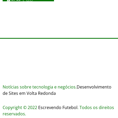
agosto 3, 2026
Trustworthiness in Plinko Gamble Platforms
Pierwsze kroki w grach online – przewodnik
agosto 3, 2026
dla nowicjuszy
agosto 2, 2026
julho 30, 2026
Notícias sobre tecnologia e negócios.
Desenvolvimento
de Sites em Volta Redonda
Copyright © 2022
Escrevendo Futebol
. Todos os direitos
reservados.