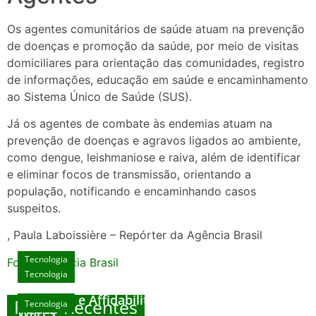
Os agentes comunitários de saúde atuam na prevenção
de doenças e promoção da saúde, por meio de visitas
domiciliares para orientação das comunidades, registro
de informações, educação em saúde e encaminhamento
ao Sistema Único de Saúde (SUS).
Já os agentes de combate às endemias atuam na
prevenção de doenças e agravos ligados ao ambiente,
como dengue, leishmaniose e raiva, além de identificar
e eliminar focos de transmissão, orientando a
população, notificando e encaminhando casos
suspeitos.
, Paula Laboissière – Repórter da Agência Brasil
Tecnologia
Fonte: Agencia Brasil
Tecnologia
Unlock Exclusive Rewards at The Big Dog
House
Sicurezza e Affidabilità di Mr Nulls Wicked
Posts Recentes
Tecnologia
Tecnologia
Wares