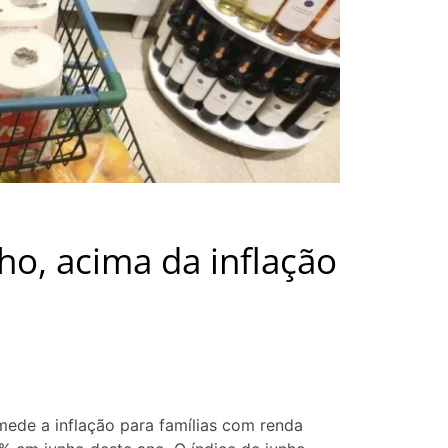
ho, acima da inflação
mede a inflação para famílias com renda