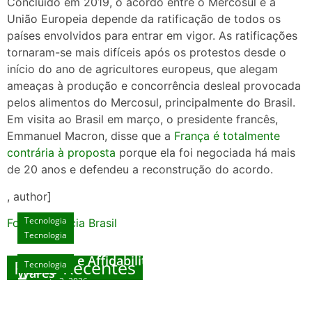
Concluído em 2019, o acordo entre o Mercosul e a
União Europeia depende da ratificação de todos os
países envolvidos para entrar em vigor. As ratificações
tornaram-se mais difíceis após os protestos desde o
início do ano de agricultores europeus, que alegam
ameaças à produção e concorrência desleal provocada
pelos alimentos do Mercosul, principalmente do Brasil.
Em visita ao Brasil em março, o presidente francês,
Emmanuel Macron, disse que a
França é totalmente
contrária à proposta
porque ela foi negociada há mais
de 20 anos e defendeu a reconstrução do acordo.
, author]
Tecnologia
Fonte: Agencia Brasil
Tecnologia
Unlock Exclusive Rewards at The Big Dog
House
Sicurezza e Affidabilità di Mr Nulls Wicked
Posts Recentes
Tecnologia
Tecnologia
Wares
agosto 3, 2026
Trustworthiness in Plinko Gamble Platforms
Pierwsze kroki w grach online – przewodnik
agosto 3, 2026
dla nowicjuszy
agosto 2, 2026