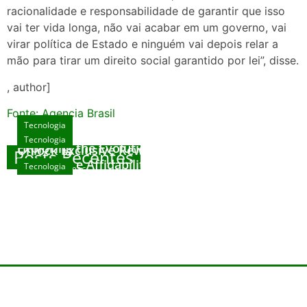
racionalidade e responsabilidade de garantir que isso
vai ter vida longa, não vai acabar em um governo, vai
virar política de Estado e ninguém vai depois relar a
mão para tirar um direito social garantido por lei”, disse.
, author]
Fonte: Agencia Brasil
Tecnologia
Tecnologia
Tecnologia
Exploring the Evolution of Online Slot Games
Unlock Exclusive Rewards at The Big Dog
Posts Recentes
House
Sicurezza e Affidabilità di Mr Nulls Wicked
Tecnologia
agosto 7, 2026
Wares
agosto 3, 2026
Trustworthiness in Plinko Gamble Platforms
agosto 3, 2026
agosto 2, 2026