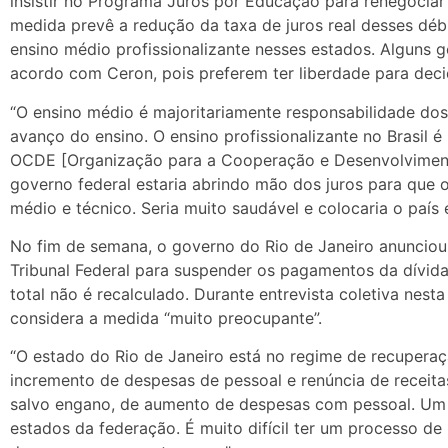
insistir no Programa Juros por Educação para renegociar
medida prevê a redução da taxa de juros real desses déb
ensino médio profissionalizante nesses estados. Alguns g
acordo com Ceron, pois preferem ter liberdade para deci
“O ensino médio é majoritariamente responsabilidade dos
avanço do ensino. O ensino profissionalizante no Brasil 
OCDE [Organização para a Cooperação e Desenvolvimen
governo federal estaria abrindo mão dos juros para que o
médio e técnico. Seria muito saudável e colocaria o país 
No fim de semana, o governo do Rio de Janeiro anunci
Tribunal Federal para suspender os pagamentos da dívida
total não é recalculado. Durante entrevista coletiva nest
considera a medida “muito preocupante”.
“O estado do Rio de Janeiro está no regime de recuperaç
incremento de despesas de pessoal e renúncia de receita
salvo engano, de aumento de despesas com pessoal. Um
estados da federação. É muito difícil ter um processo d