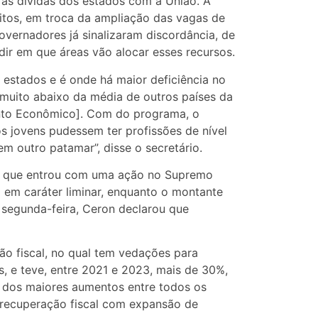
 as dívidas dos estados com a União. A
itos, em troca da ampliação das vagas de
overnadores já sinalizaram discordância, de
dir em que áreas vão alocar esses recursos.
 estados e é onde há maior deficiência no
é muito abaixo da média de outros países da
to Econômico]. Com do programa, o
s jovens pudessem ter profissões de nível
em outro patamar”, disse o secretário.
ou que entrou com uma ação no Supremo
 em caráter liminar, enquanto o montante
a segunda-feira, Ceron declarou que
ão fiscal, no qual tem vedações para
s, e teve, entre 2021 e 2023, mais de 30%,
 dos maiores aumentos entre todos os
e recuperação fiscal com expansão de