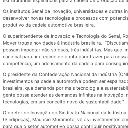
estruturantes específicos para a cadeia de produção de a
Os institutos Senai de Inovação, universidades e outras in
desenvolver novas tecnologias e processos com potenci
produtivo da cadeia automotiva brasileira.
O superintendente de Inovação e Tecnologia do Senai, R
Mover trouxe novidades à indústria brasileira. “Discutí
possam impactar não só duas, três indústrias. Mas que im
nacional para um regime de ponta para trazer para nossa
competência, um adensamento da cadeia para conseguirm
O presidente da Confederação Nacional da Indústria (CNI
investimentos na cadeia automotiva podem ser espalhado
brasileira, que demanda por mais tecnologia e sustentabil
gente possa atender às demandas infinitas na inovação,
tecnologias, em um conceito novo de sustentabilidade.”
O diretor de Inovação do Sindicato Nacional da Indústr
(Sindipeças), Mauricio Muramoto, vê os investimentos e
para que o setor automotivo possa contribuir positivame