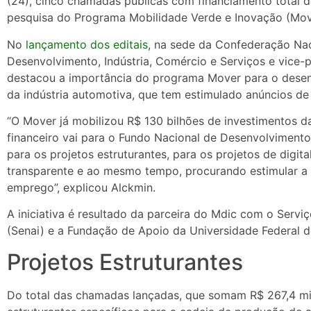
(24), cinco chamadas públicas com financiamento total d
pesquisa do Programa Mobilidade Verde e Inovação (Move
No
lançamento dos editais
, na sede da Confederação Naci
Desenvolvimento, Indústria, Comércio e Serviços e vice-p
destacou a importância do programa Mover para o desen
da indústria automotiva, que tem estimulado anúncios de 
“O Mover já mobilizou R$ 130 bilhões de investimentos da
financeiro vai para o Fundo Nacional de Desenvolvimento 
para os projetos estruturantes, para os projetos de digita
transparente e ao mesmo tempo, procurando estimular a 
emprego”, explicou Alckmin.
A iniciativa é resultado da parceira do Mdic com o Servi
(Senai) e a Fundação de Apoio da Universidade Federal d
Projetos Estruturantes
Do total das chamadas lançadas, que somam R$ 267,4 mil