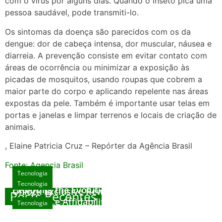
com o vírus por alguns dias. Quando o inseto pica uma
pessoa saudável, pode transmiti-lo.
Os sintomas da doença são parecidos com os da
dengue: dor de cabeça intensa, dor muscular, náusea e
diarreia. A prevenção consiste em evitar contato com
áreas de ocorrência ou minimizar a exposição às
picadas de mosquitos, usando roupas que cobrem a
maior parte do corpo e aplicando repelente nas áreas
expostas da pele. Também é importante usar telas em
portas e janelas e limpar terrenos e locais de criação de
animais.
, Elaine Patricia Cruz – Repórter da Agência Brasil
Fonte: Agencia Brasil
Tecnologia
Tecnologia
Tecnologia
Exploring the Evolution of Online Slot Games
Unlock Exclusive Rewards at The Big Dog
Posts Recentes
House
Sicurezza e Affidabilità di Mr Nulls Wicked
Tecnologia
agosto 7, 2026
Wares
agosto 3, 2026
Trustworthiness in Plinko Gamble Platforms