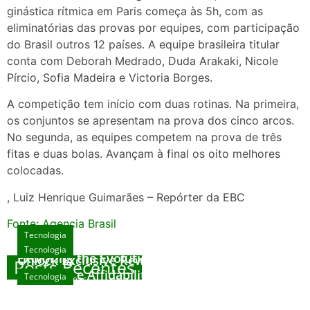
ginástica rítmica em Paris começa às 5h, com as
eliminatórias das provas por equipes, com participação
do Brasil outros 12 países. A equipe brasileira titular
conta com Deborah Medrado, Duda Arakaki, Nicole
Pírcio, Sofia Madeira e Victoria Borges.
A competição tem início com duas rotinas. Na primeira,
os conjuntos se apresentam na prova dos cinco arcos.
No segunda, as equipes competem na prova de três
fitas e duas bolas. Avançam à final os oito melhores
colocadas.
, Luiz Henrique Guimarães – Repórter da EBC
Fonte: Agencia Brasil
Tecnologia
Tecnologia
Tecnologia
Exploring the Evolution of Online Slot Games
Unlock Exclusive Rewards at The Big Dog
Posts Recentes
House
Sicurezza e Affidabilità di Mr Nulls Wicked
Tecnologia
agosto 7, 2026
Wares
agosto 3, 2026
Trustworthiness in Plinko Gamble Platforms
agosto 3, 2026