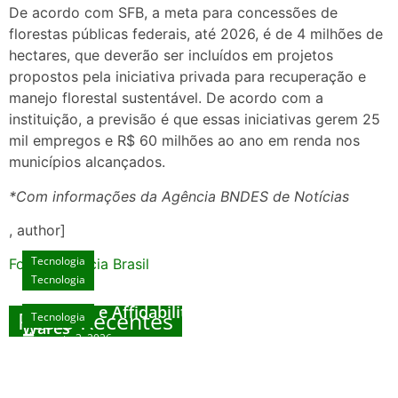
De acordo com SFB, a meta para concessões de
florestas públicas federais, até 2026, é de 4 milhões de
hectares, que deverão ser incluídos em projetos
propostos pela iniciativa privada para recuperação e
manejo florestal sustentável. De acordo com a
instituição, a previsão é que essas iniciativas gerem 25
mil empregos e R$ 60 milhões ao ano em renda nos
municípios alcançados.
*Com informações da Agência BNDES de Notícias
, author]
Tecnologia
Fonte: Agencia Brasil
Tecnologia
Unlock Exclusive Rewards at The Big Dog
House
Sicurezza e Affidabilità di Mr Nulls Wicked
Posts Recentes
Tecnologia
Tecnologia
Wares
agosto 3, 2026
Trustworthiness in Plinko Gamble Platforms
Pierwsze kroki w grach online – przewodnik
agosto 3, 2026
dla nowicjuszy
agosto 2, 2026
julho 30, 2026