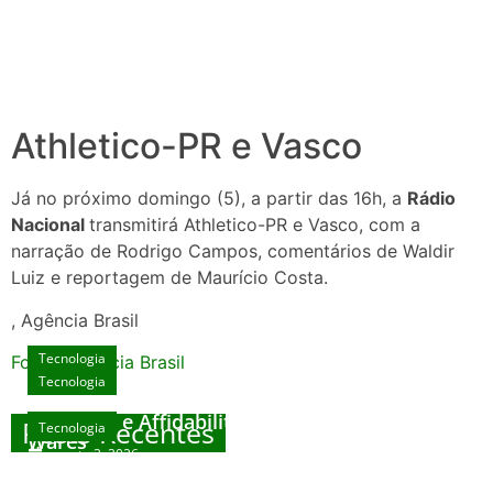
Athletico-PR e Vasco
Já no próximo domingo (5), a partir das 16h, a
Rádio
Nacional
transmitirá Athletico-PR e Vasco, com a
narração de Rodrigo Campos, comentários de Waldir
Luiz e reportagem de Maurício Costa.
, Agência Brasil
Tecnologia
Fonte: Agencia Brasil
Tecnologia
Unlock Exclusive Rewards at The Big Dog
House
Sicurezza e Affidabilità di Mr Nulls Wicked
Posts Recentes
Tecnologia
Tecnologia
Wares
agosto 3, 2026
Trustworthiness in Plinko Gamble Platforms
Pierwsze kroki w grach online – przewodnik
agosto 3, 2026
dla nowicjuszy