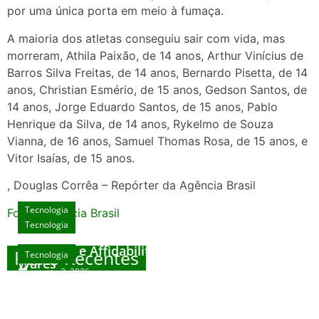
por uma única porta em meio à fumaça.
A maioria dos atletas conseguiu sair com vida, mas
morreram, Athila Paixão, de 14 anos, Arthur Vinícius de
Barros Silva Freitas, de 14 anos, Bernardo Pisetta, de 14
anos, Christian Esmério, de 15 anos, Gedson Santos, de
14 anos, Jorge Eduardo Santos, de 15 anos, Pablo
Henrique da Silva, de 14 anos, Rykelmo de Souza
Vianna, de 16 anos, Samuel Thomas Rosa, de 15 anos, e
Vitor Isaías, de 15 anos.
, Douglas Corrêa – Repórter da Agência Brasil
Tecnologia
Fonte: Agencia Brasil
Tecnologia
Unlock Exclusive Rewards at The Big Dog
House
Sicurezza e Affidabilità di Mr Nulls Wicked
Posts Recentes
Tecnologia
Tecnologia
Wares
agosto 3, 2026
Trustworthiness in Plinko Gamble Platforms
Pierwsze kroki w grach online – przewodnik
agosto 3, 2026
dla nowicjuszy
agosto 2, 2026
julho 30, 2026