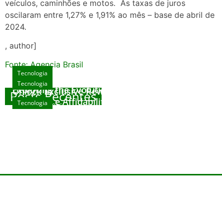
veículos, caminhões e motos. As taxas de juros
oscilaram entre 1,27% e 1,91% ao mês – base de abril de
2024.
, author]
Fonte: Agencia Brasil
Tecnologia
Tecnologia
Tecnologia
Exploring the Evolution of Online Slot Games
Unlock Exclusive Rewards at The Big Dog
Posts Recentes
House
Sicurezza e Affidabilità di Mr Nulls Wicked
Tecnologia
agosto 7, 2026
Wares
agosto 3, 2026
Trustworthiness in Plinko Gamble Platforms
agosto 3, 2026
agosto 2, 2026