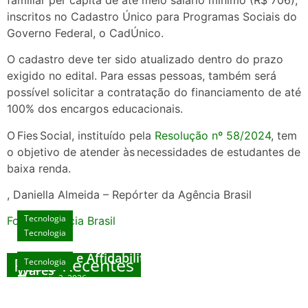
inscritos no Cadastro Único para Programas Sociais do
Governo Federal, o CadÚnico.
O cadastro deve ter sido atualizado dentro do prazo
exigido no edital. Para essas pessoas, também será
possível solicitar a contratação do financiamento de até
100% dos encargos educacionais.
O Fies Social, instituído pela
Resolução nº 58/2024
, tem
o objetivo de atender às necessidades de estudantes de
baixa renda.
, Daniella Almeida – Repórter da Agência Brasil
Tecnologia
Fonte: Agencia Brasil
Tecnologia
Unlock Exclusive Rewards at The Big Dog
House
Sicurezza e Affidabilità di Mr Nulls Wicked
Posts Recentes
Tecnologia
Tecnologia
Wares
agosto 3, 2026
Trustworthiness in Plinko Gamble Platforms
Pierwsze kroki w grach online – przewodnik
agosto 3, 2026
dla nowicjuszy
agosto 2, 2026