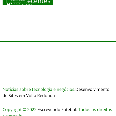
Posts Recentes
Wares
agosto 3, 2026
Trustworthiness in Plinko Gamble Platforms
Pierwsze kroki w grach online – przewodnik
agosto 3, 2026
dla nowicjuszy
agosto 2, 2026
julho 30, 2026
Notícias sobre tecnologia e negócios.
Desenvolvimento
de Sites em Volta Redonda
Copyright © 2022
Escrevendo Futebol
. Todos os direitos
reservados.