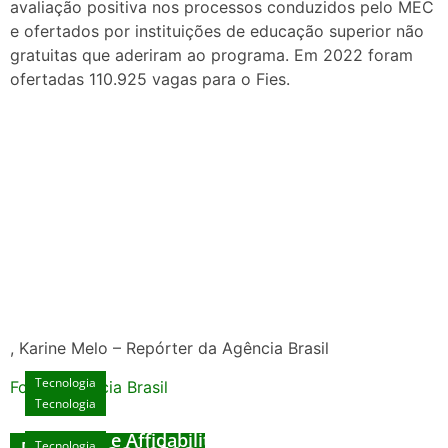
avaliação positiva nos processos conduzidos pelo MEC
e ofertados por instituições de educação superior não
gratuitas que aderiram ao programa. Em 2022 foram
ofertadas 110.925 vagas para o Fies.
, Karine Melo – Repórter da Agência Brasil
Tecnologia
Fonte: Agencia Brasil
Tecnologia
Unlock Exclusive Rewards at The Big Dog
House
Sicurezza e Affidabilità di Mr Nulls Wicked
Tecnologia
Tecnologia