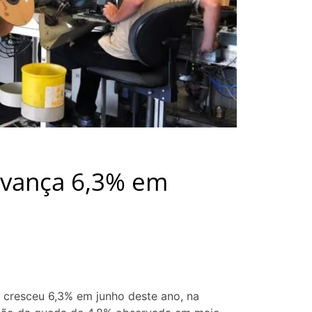
avança 6,3% em
s cresceu 6,3% em junho deste ano, na