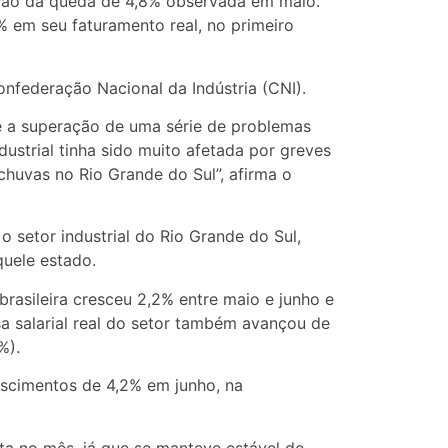
ção da queda de 4,8% observada em maio.
 em seu faturamento real, no primeiro
onfederação Nacional da Indústria (CNI).
te a superação de uma série de problemas
ustrial tinha sido muito afetada por greves
chuvas no Rio Grande do Sul”, afirma o
 setor industrial do Rio Grande do Sul,
uele estado.
brasileira cresceu 2,2% entre maio e junho e
a salarial real do setor também avançou de
%).
scimentos de 4,2% em junho, na
ta no mês, já que se manteve estável de