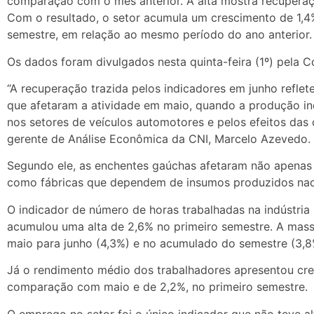
comparação com o mês anterior. A alta mostra recupera
Com o resultado, o setor acumula um crescimento de 1,4%
semestre, em relação ao mesmo período do ano anterior.
Os dados foram divulgados nesta quinta-feira (1º) pela C
“A recuperação trazida pelos indicadores em junho refle
que afetaram a atividade em maio, quando a produção ind
nos setores de veículos automotores e pelos efeitos das 
gerente de Análise Econômica da CNI, Marcelo Azevedo.
Segundo ele, as enchentes gaúchas afetaram não apenas o
como fábricas que dependem de insumos produzidos naq
O indicador de número de horas trabalhadas na indústria 
acumulou uma alta de 2,6% no primeiro semestre. A mass
maio para junho (4,3%) e no acumulado do semestre (3,8
Já o rendimento médio dos trabalhadores apresentou cre
comparação com maio e de 2,2%, no primeiro semestre.
O emprego no setor foi o único indicador que não teve al