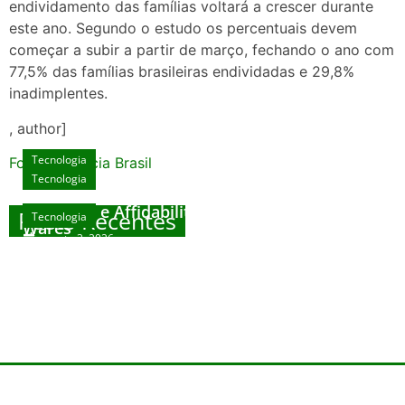
endividamento das famílias voltará a crescer durante
este ano. Segundo o estudo os percentuais devem
começar a subir a partir de março, fechando o ano com
77,5% das famílias brasileiras endividadas e 29,8%
inadimplentes.
, author]
Tecnologia
Fonte: Agencia Brasil
Tecnologia
Unlock Exclusive Rewards at The Big Dog
House
Sicurezza e Affidabilità di Mr Nulls Wicked
Posts Recentes
Tecnologia
Tecnologia
Wares
agosto 3, 2026
Trustworthiness in Plinko Gamble Platforms
Pierwsze kroki w grach online – przewodnik
agosto 3, 2026
dla nowicjuszy
agosto 2, 2026
julho 30, 2026