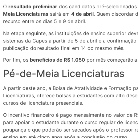
O
resultado preliminar
dos candidatos pré-selecionados
Meia Licenciaturas
sairá em
4 de abril
. Quem discordar d
recurso entre os dias 5 e 9 de abril.
Na etapa seguinte, as instituições de ensino superior dev
sistemas da Capes a partir de 5 de abril e a confirmaçã
publicação do resultado final em 14 do mesmo mês.
Por fim, os
benefícios de R$ 1.050
por mês começarão a
Pé-de-Meia Licenciaturas
A partir deste ano, a Bolsa de Atratividade e Formação
Licenciaturas, oferece bolsas a estudantes com alto d
cursos de licenciatura presenciais.
O incentivo financeiro é pago mensalmente no valor de 
para apoiar o estudante durante o curso regular de lice
poupança e que poderão ser sacados após o professor r
ensino em até cinco anos após a conclusão do curso.