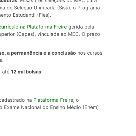
iaturas
. Essas três seleções do MEC para
ma de Seleção Unificada (Sisu), o Programa
nto Estudantil (Fies).
currículo na Plataforma Freire
gerida pela
perior (Capes), vinculada ao MEC. O prazo
sso, a permanência e a conclusão
nos cursos
s.
l até
12 mil bolsas
.
 cadastrado na
Plataforma Freire
, o
no Exame Nacional do Ensino Médio (Enem)