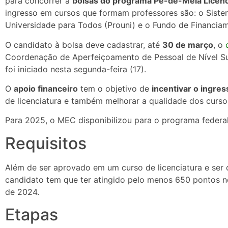
para concorrer a
bolsas do programa Pé-de-Meia Licenc
ingresso em cursos que formam professores são: o Siste
Universidade para Todos (Prouni) e o Fundo de Financiame
O candidato à bolsa deve cadastrar, até
30 de março
, o
Coordenação de Aperfeiçoamento de Pessoal de Nível Su
foi iniciado nesta segunda-feira (17).
O
apoio financeiro
tem o objetivo de
incentivar o ingre
de licenciatura e também melhorar a qualidade dos curso
Para 2025, o MEC disponibilizou para o programa federa
Requisitos
Além de ser aprovado em um curso de licenciatura e ser
candidato tem que ter atingido pelo menos 650 pontos 
de 2024.
Etapas