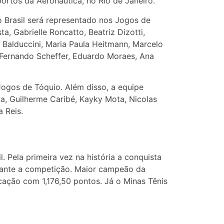
ortos da Aeronáutica, no Rio de Janeiro.
 Brasil será representado nos Jogos de
a, Gabrielle Roncatto, Beatriz Dizotti,
 Balduccini, Maria Paula Heitmann, Marcelo
i, Fernando Scheffer, Eduardo Moraes, Ana
 Jogos de Tóquio. Além disso, a equipe
ta, Guilherme Caribé, Kayky Mota, Nicolas
 Reis.
 Pela primeira vez na história a conquista
rante a competição. Maior campeão da
cação com 1,176,50 pontos. Já o Minas Tênis