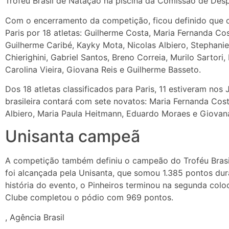
Troféu Brasil de Natação na piscina da Comissão de Desp
Com o encerramento da competição, ficou definido que o
Paris por 18 atletas: Guilherme Costa, Maria Fernanda Cost
Guilherme Caribé, Kayky Mota, Nicolas Albiero, Stephanie
Chierighini, Gabriel Santos, Breno Correia, Murilo Sartor
Carolina Vieira, Giovana Reis e Guilherme Basseto.
Dos 18 atletas classificados para Paris, 11 estiveram nos
brasileira contará com sete novatos: Maria Fernanda Cos
Albiero, Maria Paula Heitmann, Eduardo Moraes e Giovana
Unisanta campeã
A competição também definiu o campeão do Troféu Brasil.
foi alcançada pela Unisanta, que somou 1.385 pontos du
história do evento, o Pinheiros terminou na segunda colo
Clube completou o pódio com 969 pontos.
, Agência Brasil