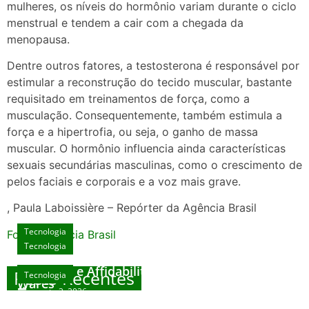
mulheres, os níveis do hormônio variam durante o ciclo
menstrual e tendem a cair com a chegada da
menopausa.
Dentre outros fatores, a testosterona é responsável por
estimular a reconstrução do tecido muscular, bastante
requisitado em treinamentos de força, como a
musculação. Consequentemente, também estimula a
força e a hipertrofia, ou seja, o ganho de massa
muscular. O hormônio influencia ainda características
sexuais secundárias masculinas, como o crescimento de
pelos faciais e corporais e a voz mais grave.
, Paula Laboissière – Repórter da Agência Brasil
Tecnologia
Fonte: Agencia Brasil
Tecnologia
Unlock Exclusive Rewards at The Big Dog
House
Sicurezza e Affidabilità di Mr Nulls Wicked
Posts Recentes
Tecnologia
Tecnologia
Wares
agosto 3, 2026
Trustworthiness in Plinko Gamble Platforms
Pierwsze kroki w grach online – przewodnik
agosto 3, 2026