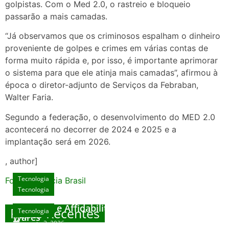
golpistas. Com o Med 2.0, o rastreio e bloqueio
passarão a mais camadas.
“Já observamos que os criminosos espalham o dinheiro
proveniente de golpes e crimes em várias contas de
forma muito rápida e, por isso, é importante aprimorar
o sistema para que ele atinja mais camadas”, afirmou à
época o diretor-adjunto de Serviços da Febraban,
Walter Faria.
Segundo a federação, o desenvolvimento do MED 2.0
acontecerá no decorrer de 2024 e 2025 e a
implantação será em 2026.
, author]
Tecnologia
Fonte: Agencia Brasil
Tecnologia
Unlock Exclusive Rewards at The Big Dog
House
Sicurezza e Affidabilità di Mr Nulls Wicked
Posts Recentes
Tecnologia
Tecnologia
Wares
agosto 3, 2026
Trustworthiness in Plinko Gamble Platforms