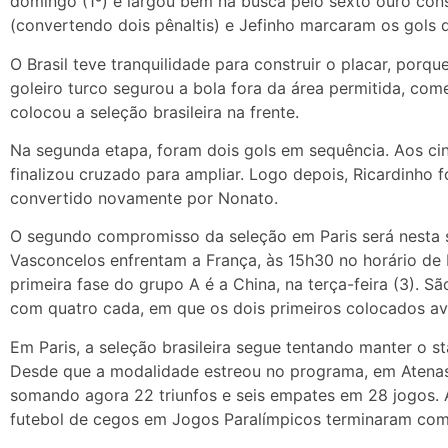
domingo (1º) e largou bem na busca pelo sexto ouro con
(convertendo dois pênaltis) e Jefinho marcaram os gols do
O Brasil teve tranquilidade para construir o placar, porqu
goleiro turco segurou a bola fora da área permitida, co
colocou a seleção brasileira na frente.
Na segunda etapa, foram dois gols em sequência. Aos cin
finalizou cruzado para ampliar. Logo depois, Ricardinho fo
convertido novamente por Nonato.
O segundo compromisso da seleção em Paris será nesta 
Vasconcelos enfrentam a França, às 15h30 no horário de Br
primeira fase do grupo A é a China, na terça-feira (3). S
com quatro cada, em que os dois primeiros colocados av
Em Paris, a seleção brasileira segue tentando manter o s
Desde que a modalidade estreou no programa, em Atenas,
somando agora 22 triunfos e seis empates em 28 jogos. 
futebol de cegos em Jogos Paralímpicos terminaram com 