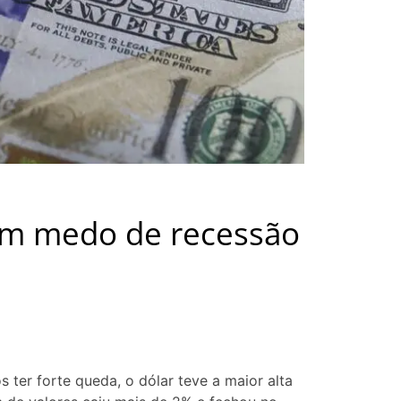
com medo de recessão
ter forte queda, o dólar teve a maior alta