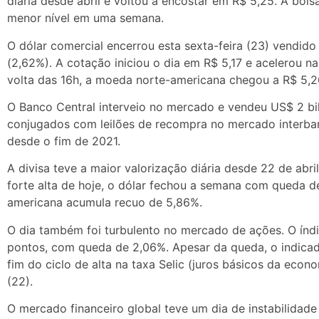
diária desde abril e voltou a encostar em R$ 5,25. A bol
menor nível em uma semana.
O dólar comercial encerrou esta sexta-feira (23) vendido
(2,62%). A cotação iniciou o dia em R$ 5,17 e acelerou n
volta das 16h, a moeda norte-americana chegou a R$ 5,2
O Banco Central interveio no mercado e vendeu US$ 2 bil
conjugados com leilões de recompra no mercado interbanc
desde o fim de 2021.
A divisa teve a maior valorização diária desde 22 de ab
forte alta de hoje, o dólar fechou a semana com queda 
americana acumula recuo de 5,86%.
O dia também foi turbulento no mercado de ações. O índi
pontos, com queda de 2,06%. Apesar da queda, o indicad
fim do ciclo de alta na taxa Selic (juros básicos da econo
(22).
O mercado financeiro global teve um dia de instabilida