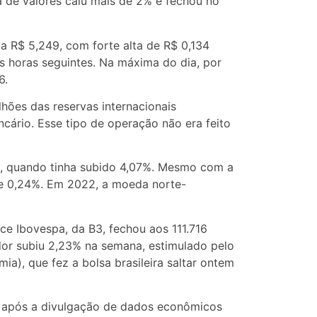
sa de valores caiu mais de 2% e fechou no
 a R$ 5,249, com forte alta de R$ 0,134
as horas seguintes. Na máxima do dia, por
6.
hões das reservas internacionais
ário. Esse tipo de operação não era feito
ril, quando tinha subido 4,07%. Mesmo com a
de 0,24%. Em 2022, a moeda norte-
ce Ibovespa, da B3, fechou aos 111.716
or subiu 2,23% na semana, estimulado pelo
mia), que fez a bolsa brasileira saltar ontem
de após a divulgação de dados econômicos