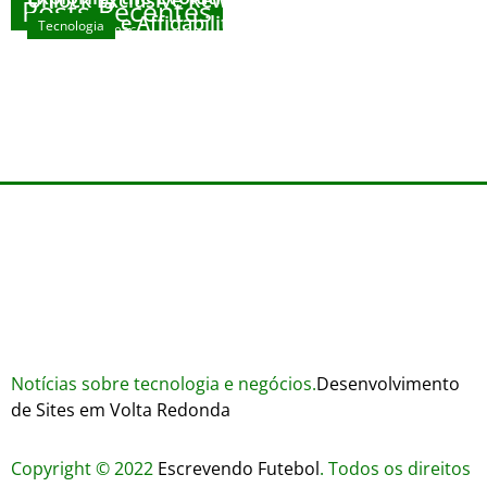
Unlock Exclusive Rewards at The Big Dog
Posts Recentes
House
Sicurezza e Affidabilità di Mr Nulls Wicked
Tecnologia
agosto 7, 2026
Wares
agosto 3, 2026
Trustworthiness in Plinko Gamble Platforms
agosto 3, 2026
agosto 2, 2026
Notícias sobre tecnologia e negócios.
Desenvolvimento
de Sites em Volta Redonda
Copyright © 2022
Escrevendo Futebol
. Todos os direitos