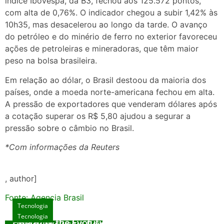
índice Ibovespa, da B3, fechou aos 125.572 pontos,
com alta de 0,76%. O indicador chegou a subir 1,42% às
10h35, mas desacelerou ao longo da tarde. O avanço
do petróleo e do minério de ferro no exterior favoreceu
ações de petroleiras e mineradoras, que têm maior
peso na bolsa brasileira.
Em relação ao dólar, o Brasil destoou da maioria dos
países, onde a moeda norte-americana fechou em alta.
A pressão de exportadores que venderam dólares após
a cotação superar os R$ 5,80 ajudou a segurar a
pressão sobre o câmbio no Brasil.
*Com informações da Reuters
, author]
Fonte: Agencia Brasil
Tecnologia
Tecnologia
Tecnologia
Exploring the Evolution of Online Slot Games