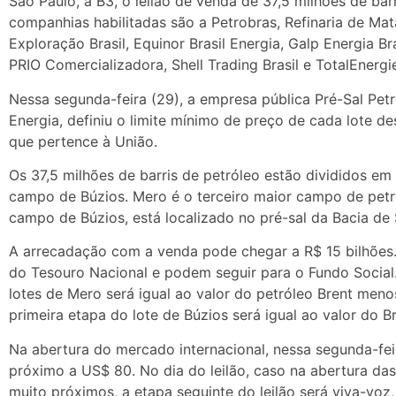
São Paulo, a B3, o leilão de venda de 37,5 milhões de bar
companhias habilitadas são a Petrobras, Refinaria de M
Exploração Brasil, Equinor Brasil Energia, Galp Energia Bra
PRIO Comercializadora, Shell Trading Brasil e TotalEnergie
Nessa segunda-feira (29), a empresa pública Pré-Sal Petr
Energia, definiu o limite mínimo de preço de cada lote de
que pertence à União.
Os 37,5 milhões de barris de petróleo estão divididos e
campo de Búzios. Mero é o terceiro maior campo de petr
campo de Búzios, está localizado no pré-sal da Bacia de
A arrecadação com a venda pode chegar a R$ 15 bilhões.
do Tesouro Nacional e podem seguir para o Fundo Social.
lotes de Mero será igual ao valor do petróleo Brent men
primeira etapa do lote de Búzios será igual ao valor do 
Na abertura do mercado internacional, nessa segunda-feir
próximo a US$ 80. No dia do leilão, caso na abertura da
muito próximos, a etapa seguinte do leilão será viva-vo