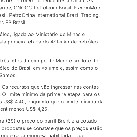
ris de petróleo pertencentes à União. As
ataripe, CNOOC Petroleum Brasil, ExxomMobil
sil, PetroChina International Brazil Trading,
s EP Brasil.
óleo, ligada ao Ministério de Minas e
sta primeira etapa do 4º leilão de petróleo
m três lotes do campo de Mero e um lote do
óleo do Brasil em volume e, assim como o
 Santos.
 Os recursos que vão ingressar nas contas
 O limite mínimo da primeira etapa para os
os US$ 4,40, enquanto que o limite mínimo da
Brent menos US$ 4,25.
a (29) o preço do barril Brent era cotado
s propostas se constate que os preços estão
z, onde cada empresa habilitada pode