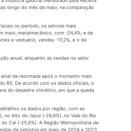
e a indústria gaúcha mensurado pela Receita
 ao longo do mês de maio, na comparação
scais no período, os setores mais
m maio; metalmecânico, com -24,4%; e de
eis e vestuário, vendeu -17,2%, e o de
ção anual, enquanto as vendas no setor
am sinal de retomada após o momento mais
 do RS. De acordo com os dados oficiais, o
ana do desastre climático, em que a queda
detalhou os dados por região, com as
, no Alto do Jacuí (-28,6%), no Vale do Rio
e do Caí (-25,9%). A Região Metropolitana de
endas da indústria em maio de 2024 e 2023.