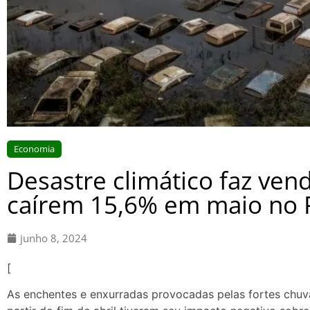
Economia
Desastre climático faz vend
caírem 15,6% em maio no 
junho 8, 2024
[
As enchentes e enxurradas provocadas pelas fortes chuv