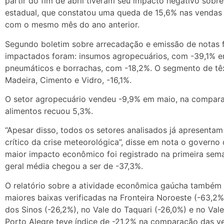
partir do fim de abril tiveram seu impacto negativo sobr
estadual, que constatou uma queda de 15,6% nas vendas
com o mesmo mês do ano anterior.
Segundo boletim sobre arrecadação e emissão de notas fi
impactados foram: insumos agropecuários, com -39,1% e
pneumáticos e borrachas, com -18,2%. O segmento de têxt
Madeira, Cimento e Vidro, -16,1%.
O setor agropecuário vendeu -9,9% em maio, na compara
alimentos recuou 5,3%.
“Apesar disso, todos os setores analisados já apresent
crítico da crise meteorológica”, disse em nota o governo
maior impacto econômico foi registrado na primeira sem
geral média chegou a ser de -37,3%.
O relatório sobre a atividade econômica gaúcha também 
maiores baixas verificadas na Fronteira Noroeste (-63,2%)
dos Sinos (-26,2%), no Vale do Taquari (-26,0%) e no Val
Porto Alegre teve índice de -21,2% na comparação das v