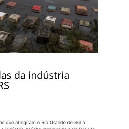
as da indústria
RS
as que atingiram o Rio Grande do Sul a