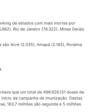
ranking de estados com mais mortes por
982), Rio de Janeiro (76.322), Minas Gerais
 são Acre (2.035), Amapá (2.165), Roraima
e
ontava que um total de 496.926.131 doses de
o início da campanha de imunização. Destas
dose, 163,7 milhões são segunda e 5 milhões