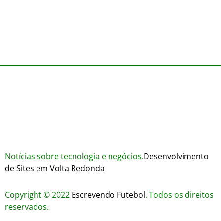
Wares
agosto 3, 2026
Trustworthiness in Plinko Gamble Platforms
agosto 3, 2026
agosto 2, 2026
Notícias sobre tecnologia e negócios.
Desenvolvimento
de Sites em Volta Redonda
Copyright © 2022
Escrevendo Futebol
. Todos os direitos
reservados.