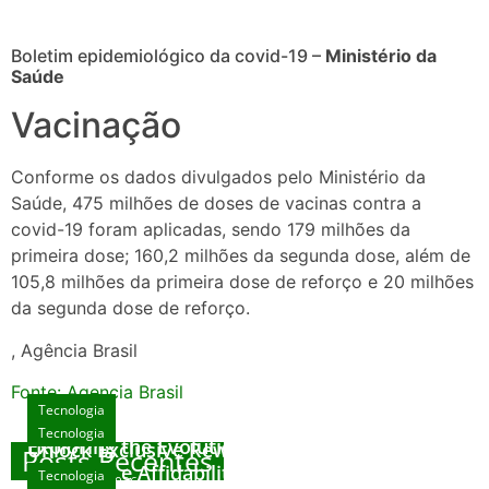
Boletim epidemiológico da covid-19 –
Ministério da
Saúde
Vacinação
Conforme os dados divulgados pelo Ministério da
Saúde, 475 milhões de doses de vacinas contra a
covid-19 foram aplicadas, sendo 179 milhões da
primeira dose; 160,2 milhões da segunda dose, além de
105,8 milhões da primeira dose de reforço e 20 milhões
da segunda dose de reforço.
, Agência Brasil
Fonte: Agencia Brasil
Tecnologia
Tecnologia
Tecnologia
Exploring the Evolution of Online Slot Games
Unlock Exclusive Rewards at The Big Dog
Posts Recentes
House
Sicurezza e Affidabilità di Mr Nulls Wicked
Tecnologia
agosto 7, 2026