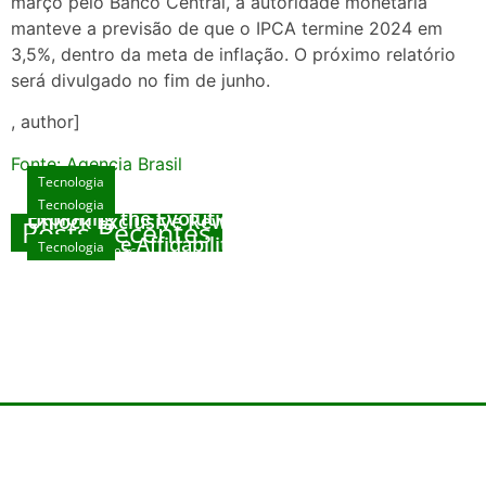
março pelo Banco Central, a autoridade monetária
manteve a previsão de que o IPCA termine 2024 em
3,5%, dentro da meta de inflação. O próximo relatório
será divulgado no fim de junho.
, author]
Fonte: Agencia Brasil
Tecnologia
Tecnologia
Tecnologia
Exploring the Evolution of Online Slot Games
Unlock Exclusive Rewards at The Big Dog
Posts Recentes
House
Sicurezza e Affidabilità di Mr Nulls Wicked
Tecnologia
agosto 7, 2026
Wares
agosto 3, 2026
Trustworthiness in Plinko Gamble Platforms
agosto 3, 2026
agosto 2, 2026