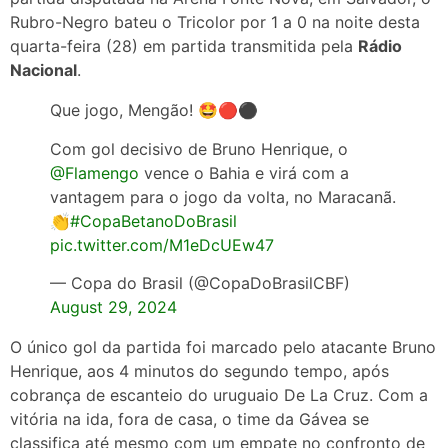
Rubro-Negro bateu o Tricolor por 1 a 0 na noite desta
quarta-feira (28) em partida transmitida pela
Rádio
Nacional
.
Que jogo, Mengão! 🤩🔴⚫️
Com gol decisivo de Bruno Henrique, o
@Flamengo
vence o Bahia e virá com a
vantagem para o jogo da volta, no Maracanã.
👏
#CopaBetanoDoBrasil
pic.twitter.com/M1eDcUEw47
— Copa do Brasil (@CopaDoBrasilCBF)
August 29, 2024
O único gol da partida foi marcado pelo atacante Bruno
Henrique, aos 4 minutos do segundo tempo, após
cobrança de escanteio do uruguaio De La Cruz. Com a
vitória na ida, fora de casa, o time da Gávea se
classifica até mesmo com um empate no confronto de