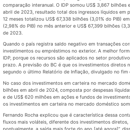
comparação interanual. O IDP somou US$ 3,867 bilhões e
abril de 2023, resultado total dos ingressos líquidos em
12 meses totalizou US$ 67,338 bilhões (3,01% do PIB) em
(2,98% do PIB) no mês anterior e US$ 67,399 bilhões (3,
de 2023.
Quando o país registra saldo negativo em transações corr
investimentos ou empréstimos no exterior. A melhor form
IDP, porque os recursos são aplicados no setor produtiv
prazo. A previsão do BC é que os investimentos diretos
segundo o último Relatório de Inflação, divulgado no fim
No caso dos investimentos em carteira no mercado domés
bilhões em abril de 2024, composta por despesas líquidas
e de US$ 620 milhões em ações e fundos de investimento
os investimentos em carteira no mercado doméstico soma
Fernando Rocha explicou que é característica dessa conta
fluxos mais voláteis, diferente dos investimentos diretos,
pontualmente, a saída mais forte do ano [até agora]”, dis