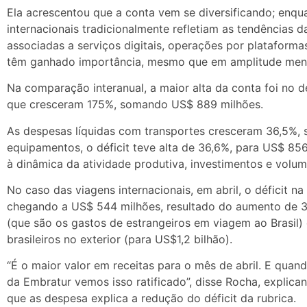
Ela acrescentou que a conta vem se diversificando; enq
internacionais tradicionalmente refletiam as tendências d
associadas a serviços digitais, operações por plataform
têm ganhado importância, mesmo que em amplitude meno
Na comparação interanual, a maior alta da conta foi no dé
que cresceram 175%, somando US$ 889 milhões.
As despesas líquidas com transportes cresceram 36,5%, 
equipamentos, o déficit teve alta de 36,6%, para US$ 856
à dinâmica da atividade produtiva, investimentos e volu
No caso das viagens internacionais, em abril, o déficit 
chegando a US$ 544 milhões, resultado do aumento de 3
(que são os gastos de estrangeiros em viagem ao Brasil
brasileiros no exterior (para US$1,2 bilhão).
“É o maior valor em receitas para o mês de abril. E qua
da Embratur vemos isso ratificado”, disse Rocha, explica
que as despesa explica a redução do déficit da rubrica.