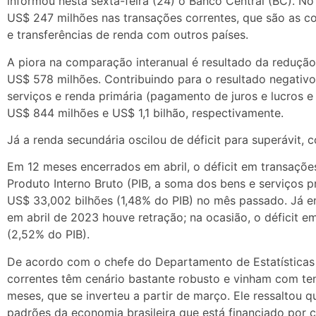
informou nesta sexta-feira (24) o Banco Central (BC). N
US$ 247 milhões nas transações correntes, que são as c
e transferências de renda com outros países.
A piora na comparação interanual é resultado da redução
US$ 578 milhões. Contribuindo para o resultado negativo 
serviços e renda primária (pagamento de juros e lucros
US$ 844 milhões e US$ 1,1 bilhão, respectivamente.
Já a renda secundária oscilou de déficit para superávit,
Em 12 meses encerrados em abril, o déficit em transações
Produto Interno Bruto (PIB, a soma dos bens e serviços p
US$ 33,002 bilhões (1,48% do PIB) no mês passado. Já e
em abril de 2023 houve retração; na ocasião, o déficit
(2,52% do PIB).
De acordo com o chefe do Departamento de Estatísticas
correntes têm cenário bastante robusto e vinham com te
meses, que se inverteu a partir de março. Ele ressaltou q
padrões da economia brasileira que está financiado por c