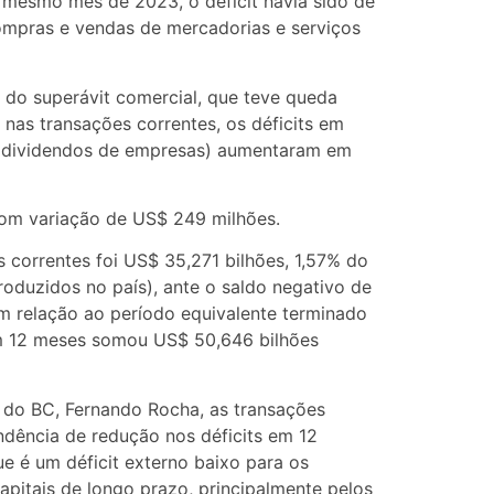
o mesmo mês de 2023, o déficit havia sido de
ompras e vendas de mercadorias e serviços
 do superávit comercial, que teve queda
nas transações correntes, os déficits em
 e dividendos de empresas) aumentaram em
 com variação de US$ 249 milhões.
 correntes foi US$ 35,271 bilhões, 1,57% do
roduzidos no país), ante o saldo negativo de
m relação ao período equivalente terminado
 em 12 meses somou US$ 50,646 bilhões
 do BC, Fernando Rocha, as transações
ndência de redução nos déficits em 12
ue é um déficit externo baixo para os
apitais de longo prazo, principalmente pelos